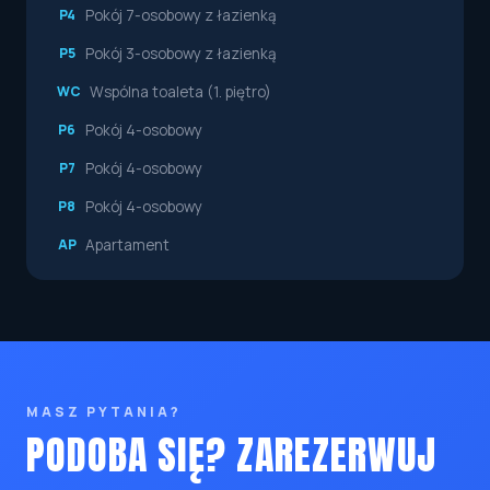
Pokój 7-osobowy z łazienką
P4
Pokój 3-osobowy z łazienką
P5
Wspólna toaleta (1. piętro)
WC
Pokój 4-osobowy
P6
Pokój 4-osobowy
P7
Pokój 4-osobowy
P8
Apartament
AP
MASZ PYTANIA?
PODOBA SIĘ? ZAREZERWUJ