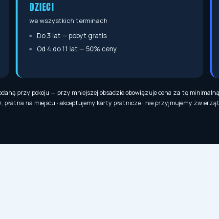
DZIECI
we wszystkich terminach
Do 3 lat — pobyt gratis
Od 4 do 11 lat — 50% ceny
aną przy pokoju — przy mniejszej obsadzie obowiązuje cena za tę minimalną li
, płatna na miejscu · akceptujemy karty płatnicze · nie przyjmujemy zwierzą