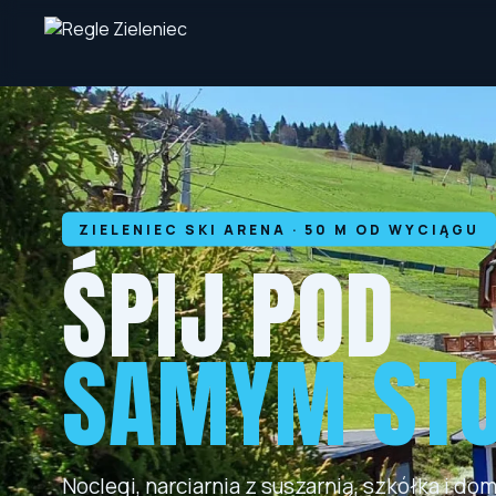
ZIELENIEC SKI ARENA · 50 M OD WYCIĄGU
ŚPIJ POD
SAMYM ST
Noclegi, narciarnia z suszarnią, szkółka i d