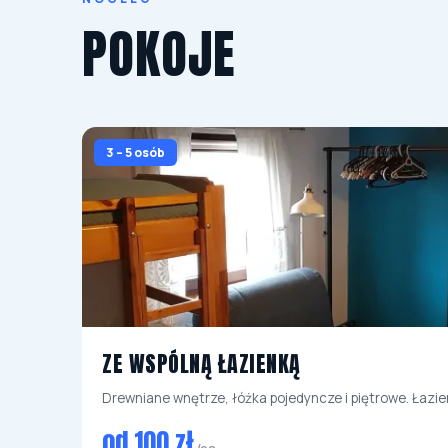
POKOJE
3 – 5 osób
ZE WSPÓLNĄ ŁAZIENKĄ
Drewniane wnętrze, łóżka pojedyncze i piętrowe. Łazie
od 100 zł