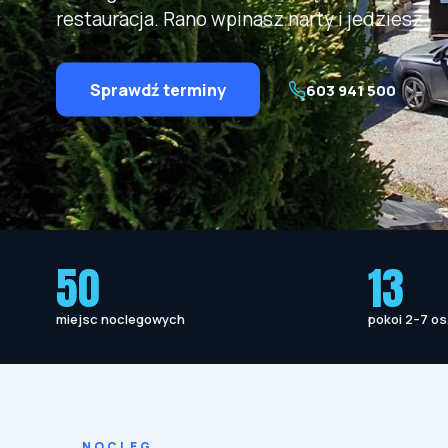
restauracja. Rano wpinasz narty i jedziesz.
Sprawdź terminy
603 941 500
50
13
miejsc noclegowych
pokoi 2–7 os
NOCLEG