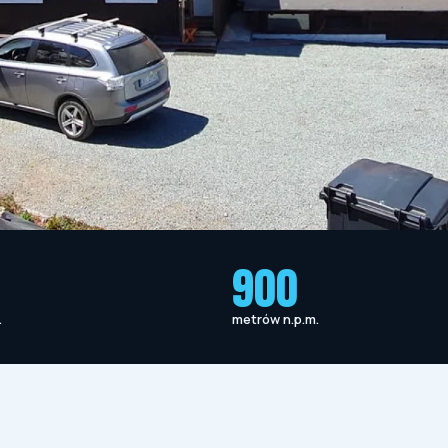
900
.
metrów n.p.m.