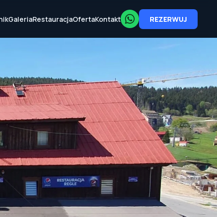
nik
Galeria
Restauracja
Oferta
Kontakt
REZERWUJ