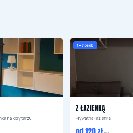
1 – 7 osób
Z ŁAZIENKĄ
nka na korytarzu.
Prywatna łazienka.
od 120 zł