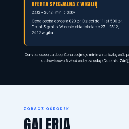
OFERTA SPECJALNA Z WIGILIĄ
23.12 – 26.12 · min. 3 doby
Cena osoba dorosła 820 zł. Dzieci do 11 lat 500 zł.
Do lat 3 gratis. W cenie obiadokolacje 23 – 25.12,
24.12 wigilia.
Ceny za osobę za dobę. Cena obejmuje minimalną liczbę osób pod
uzdrowiskowa 6 zł od osoby za dobę (Duszniki-Zdrój)
ZOBACZ OŚRODEK
GALERIA