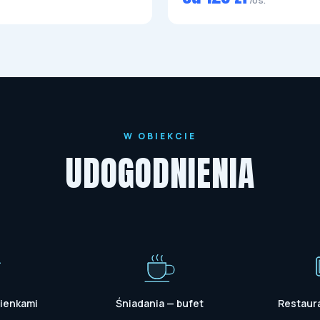
/os.
W OBIEKCIE
UDOGODNIENIA
zienkami
Śniadania — bufet
Restaura