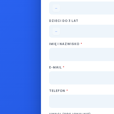
−
DZIECI DO 3 LAT
−
IMIĘ I NAZWISKO
*
E-MAIL
*
TELEFON
*