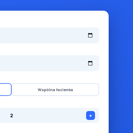
Wspólna łazienka
+
2