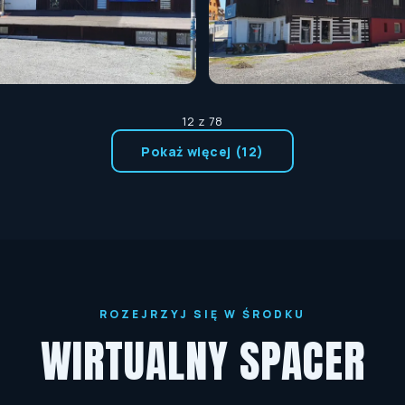
12 z 78
Pokaż więcej (12)
ROZEJRZYJ SIĘ W ŚRODKU
WIRTUALNY SPACER