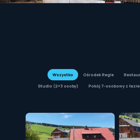
Wszystko
Ośrodek Regle
Restaur
Studio (2+3 osoby)
Pokój 7-osobowy z łazie