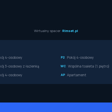
Wirtualny spacer:
Rimset.pl
kój 4-osobowy
Pokój 4-osobowy
P2
kój 3-osobowy z łazienką
Wspólna toaleta (1. piętro)
WC
kój 4-osobowy
Apartament
AP