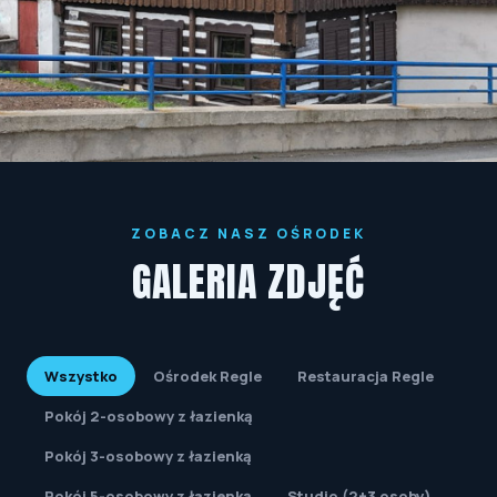
ZOBACZ NASZ OŚRODEK
GALERIA ZDJĘĆ
Wszystko
Ośrodek Regle
Restauracja Regle
Pokój 2-osobowy z łazienką
Pokój 3-osobowy z łazienką
Pokój 5-osobowy z łazienką
Studio (2+3 osoby)