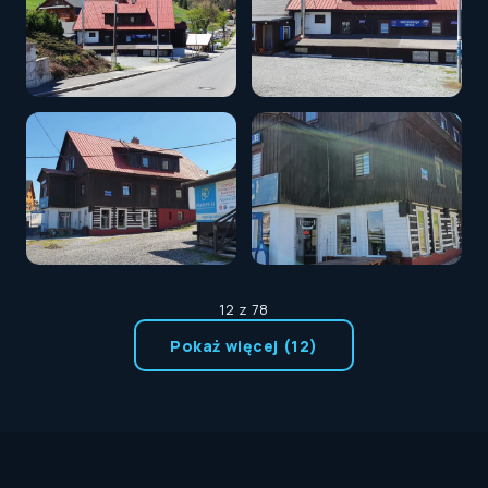
12 z 78
Pokaż więcej (12)