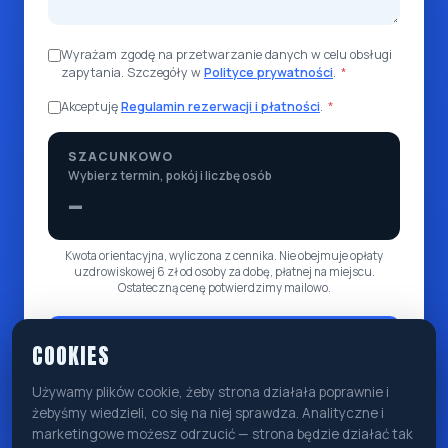
Wyrażam zgodę na przetwarzanie danych w celu obsługi
zapytania. Szczegóły w
Polityce prywatności
.
*
Akceptuję
Regulamin rezerwacji i płatności
.
*
SZACUNKOWO
Wybierz termin, pokój i liczbę osób
—
Kwota orientacyjna, wyliczona z cennika. Nie obejmuje opłaty
uzdrowiskowej 6 zł od osoby za dobę, płatnej na miejscu.
Ostateczną cenę potwierdzimy mailowo.
WYŚLIJ ZAPYTANIE
COOKIES
Rezerwacja niezobowiązująca — potwierdzamy telefonicznie lub
Używamy plików cookie, żeby strona działała poprawnie i
mailowo.
żebyśmy wiedzieli, co się na niej sprawdza. Analityczne i
marketingowe możesz odrzucić — strona będzie działać tak