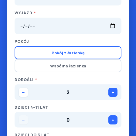
WYJAZD
*
POKÓJ
Pokój z łazienką
Wspólna łazienka
DOROŚLI
*
−
+
2
DZIECI 4–11 LAT
−
+
0
DZIECI DO 3 LAT