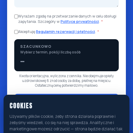
Wyrażam zgodę na przetwarzanie danych w celu obsługi
zapytania. Szczegóły w
Polityce prywatności
.
*
Akceptuję
Regulamin rezerwacji i płatności
.
*
SZACUNKOWO
Wybierz termin, pokój i liczbę osób
—
Kwota orientacyjna, wyliczona z cennika. Nie obejmuje opłaty
uzdrowiskowej 6 zł od osoby za dobę, płatnej na miejscu.
Ostateczną cenę potwierdzimy mailowo.
WYŚLIJ ZAPYTANIE
COOKIES
Rezerwacja niezobowiązująca — potwierdzamy telefonicznie lub
Używamy plików cookie, żeby strona działała poprawnie i
mailowo.
żebyśmy wiedzieli, co się na niej sprawdza. Analityczne i
marketingowe możesz odrzucić — strona będzie działać tak