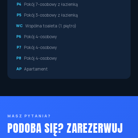
Pokój 7-osobowy z łazienką
P4
Pokój 3-osobowy z łazienką
P5
Wspólna toaleta (1. piętro)
WC
Pokój 4-osobowy
P6
Pokój 4-osobowy
P7
Pokój 4-osobowy
P8
Apartament
AP
MASZ PYTANIA?
PODOBA SIĘ? ZAREZERWUJ