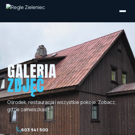
GALERIA
ZDJĘĆ
Ośrodek, restauracja i wszystkie pokoje. Zobacz,
gdzie zamieszkasz.
603 941 500