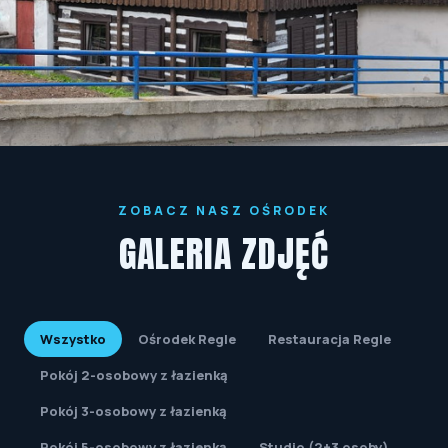
ZOBACZ NASZ OŚRODEK
GALERIA ZDJĘĆ
Wszystko
Ośrodek Regle
Restauracja Regle
Pokój 2-osobowy z łazienką
Pokój 3-osobowy z łazienką
Pokój 5-osobowy z łazienką
Studio (2+3 osoby)